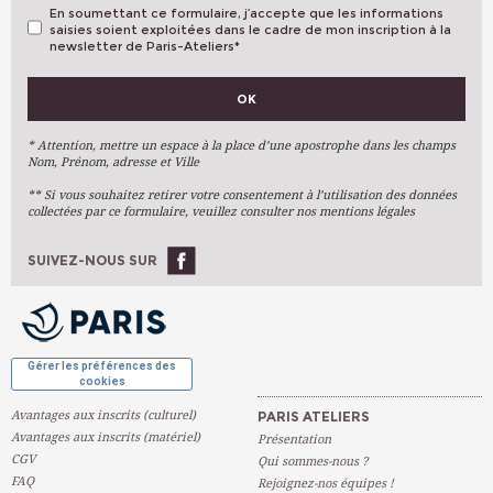
En soumettant ce formulaire, j’accepte que les informations
saisies soient exploitées dans le cadre de mon inscription à la
newsletter de Paris-Ateliers
*
VOS PRÉFÉRENCES
OK
Métiers D'art
Arts Plastiques
* Attention, mettre un espace à la place d’une apostrophe dans les champs
Nom, Prénom, adresse et Ville
Arts Du Texte
** Si vous souhaitez retirer votre consentement à l’utilisation des données
Arts Numériques
collectées par ce formulaire, veuillez consulter nos mentions légales
Stages Ponctuels
Ateliers À L'année
SUIVEZ-NOUS SUR
OK
Gérer les préférences des
cookies
Avantages aux inscrits (culturel)
PARIS ATELIERS
Avantages aux inscrits (matériel)
Présentation
CGV
Qui sommes-nous ?
FAQ
Rejoignez-nos équipes !