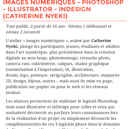
IMAGES NUMÉRIQUES - PHOTOSHOP
LIEU
SAMPAIX (Paris 10ème)
- ILLUSTRATOR - INDESIGN
INTERVENANT (E)
NYEKI Catherine
(CATHERINE NYEKI)
PLACES DISPONIBLES
3
Tout public, à partir de 16 ans - Niveau 1 (débutant) et
HEURE
18h30 - 21h30
niveau 2 (avancé)
LIEU
SAMPAIX (Paris 10ème)
L’atelier « images numériques », animé par
Catherine
INTERVENANT (E)
NYEKI Catherine
Nyeki
, plonge les participants, jeunes, étudiants et adultes
PLACES DISPONIBLES
5
dans l’art numérique, plus précisément dans la création
digitale au sens large, photomontage, retouche photo,
camera raw, colorimétrie, calques, chaîne graphique
(numérisation à l’impression), IA, illustration,
dessin, logo, peinture, sérigraphie, architecture, maquette
2D, design, bijoux, autres... mais aussi de mise en page,
publication sur papier ou pour le web et les réseaux
sociaux.
Les séances permettent de maîtriser le logiciel Photoshop,
mais aussi Illustrator et InDesign pour celles et ceux qui
souhaitent découvrir ou parfaire leurs connaissances lors
de la réalisation d'un projet ou simplement découvrir les
complémentarités de ces 3 logiciels phare dans le domaine