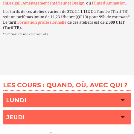
InDesign)
,
Aménagement Intérieur et Design
, ou
Films d’Animation
.
Les tarifs de ces ateliers varient de
372 €
à
1 112 €
à l’année (Tarif TB)
soit un tarif maximum de 11,23 €/heure (QF10) pour 99h de cours/an*.
Le tarif
Formation professionnelle
de ces ateliers est de
2 500 € HT
(Tarif TB).
*Information non contractuelle
LES COURS : QUAND, OÙ, AVEC QUI ?
LUNDI
HEURE
18h30 - 21h30
JEUDI
LIEU
SAMPAIX (Paris 10ème)
INTERVENANT (E)
NYEKI Catherine
HEURE
14h00 - 17h00
PLACES DISPONIBLES
1