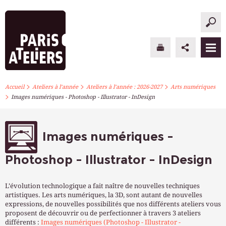
>
>
>
PARIS ATELIERS
Accueil
Ateliers à l’année
Ateliers à l’année : 2026-2027
Arts numériques
>
Images numériques - Photoshop - Illustrator - InDesign
ACTUALITÉS
ATELIERS À L’ANNÉE
Images numériques -
STAGES PONCTUELS
Photoshop - Illustrator - InDesign
INFOS PRATIQUES
L’évolution technologique a fait naître de nouvelles techniques
artistiques. Les arts numériques, la 3D, sont autant de nouvelles
S’INSCRIRE
expressions, de nouvelles possibilités que nos différents ateliers vous
proposent de découvrir ou de perfectionner à travers 3 ateliers
différents :
Images numériques (Photoshop - Illustrator -