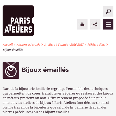
>
>
>
>
PARIS ATELIERS
Accueil
Ateliers à l’année
Ateliers à l’année : 2026-2027
Métiers d’art
Bijoux émaillés
ACTUALITÉS
ATELIERS À L’ANNÉE
Bijoux émaillés
STAGES PONCTUELS
L’art de la bijouterie-joaillerie regroupe l’ensemble des techniques
INFOS PRATIQUES
qui permettent de créer, transformer, réparer ou restaurer des bijoux
en métaux précieux ou non. Offre rarement proposée à un public
amateur, les ateliers de
bijoux
à Paris-Ateliers font découvrir aussi
S’INSCRIRE
bien le travail de la bijouterie que celui de la joaillerie (travail des
pierres précieuses) ou des bijoux émaillés.