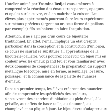
INTERVENANT (E)
REDJAI Yasmina
L’atelier animé par
Yasmina Redjai
vous amènera à
PLACES DISPONIBLES
Complet
comprendre la réaction des émaux transparents, opaques
et opales sur le cuivre, et à en maîtriser la cuisson. Les
élèves plus expérimentés pourront faire leurs expériences
sur métaux précieux (argent ou or, sous forme de paillons
par exemple) s’ils souhaitent en faire l’acquisition.
Attention, il ne s’agit pas d’un cours de bijouterie
traditionnel. En effet, l’émail implique un état d’esprit
particulier dans la conception et la construction d’un bijou,
ce cours ne saurait se substituer à l’apprentissage de la
bijouterie-joaillerie. Vous pourrez concevoir un bijou mis en
couleur avec les émaux grand feu et vous familiariser avec
deux domaines de compétences : la préparation du support
métallique (découpe, mise en forme, assemblage, brasure,
polissage), et la connaissance de la palette de nuances
d’émaux.
Dans un premier temps, les élèves créeront des nuanciers
afin de comprendre les spécificités des couleurs,
s’ensuivront des exercices d’initiation au plein émail, à la
grisaille, aux effets de basse-taille, au cloisonné, au
champlevé et au plique-à-jour. Le bijou devra s’adapter aux