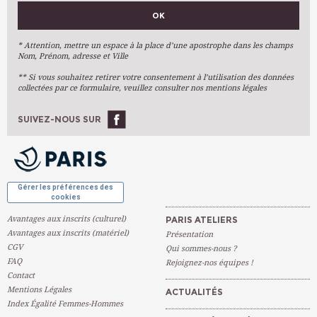
VOS PRÉFÉRENCES
OK
Métiers D'art
Arts Plastiques
* Attention, mettre un espace à la place d’une apostrophe dans les champs
Nom, Prénom, adresse et Ville
Arts Du Texte
** Si vous souhaitez retirer votre consentement à l’utilisation des données
Arts Numériques
collectées par ce formulaire, veuillez consulter nos mentions légales
Stages Ponctuels
Ateliers À L'année
SUIVEZ-NOUS SUR
OK
Gérer les préférences des
cookies
Avantages aux inscrits (culturel)
PARIS ATELIERS
Avantages aux inscrits (matériel)
Présentation
CGV
Qui sommes-nous ?
FAQ
Rejoignez-nos équipes !
Contact
Mentions Légales
ACTUALITÉS
Index Égalité Femmes-Hommes