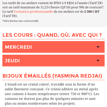
Les tarifs de ces ateliers varient de
372 €
à
1 112 €
à l’année (Tarif TB)
soit un tarif maximum de 11,23 €/heure (QF10) pour 99h de cours/an*.
Le tarif
Formation professionnelle
de ces ateliers est de
2 500 € HT
(Tarif TB).
*Information non contractuelle
LES COURS : QUAND, OÙ, AVEC QUI ?
MERCREDI
HEURE
19h00 - 22h00
JEUDI
LIEU
COURONNES (Paris 20ème)
INTERVENANT (E)
REDJAI Yasmina
HEURE
09h30 - 12h30
PLACES DISPONIBLES
Complet
BIJOUX ÉMAILLÉS (YASMINA REDJAI)
LIEU
COURONNES (Paris 20ème)
INTERVENANT (E)
REDJAI Yasmina
L’émail est un cristal coloré, travaillé sous la forme d’un
PLACES DISPONIBLES
Complet
sable finement concassé. Ce cristal adhère au métal après
une cuisson à haute température (entre 750 et 900°C). Les
cuissons ne durent pas plus de quelques minutes et sont
HEURE
13h45 - 16h45
plus ou moins nombreuses selon les projets.
LIEU
COURONNES (Paris 20ème)