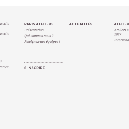
scrits
PARIS ATELIERS
ACTUALITÉS
ATELIER
Présentation
Ateliers à
scrits
2027
Qui sommes-nous ?
Intervena
Rejoignez-nos équipes !
s
emmes-
S’INSCRIRE