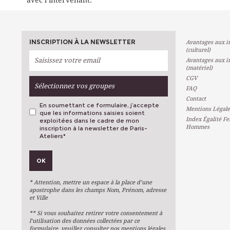
avec l’intervenant.
INSCRIPTION À LA NEWSLETTER
Avantages aux in
(culturel)
Avantages aux in
(matériel)
CGV
Sélectionnez vos groupes
FAQ
Contact
En soumettant ce formulaire, j’accepte
Mentions Légale
que les informations saisies soient
Index Égalité F
exploitées dans le cadre de mon
Hommes
inscription à la newsletter de Paris-
Ateliers
*
VOS PRÉFÉRENCES
OK
Métiers D'art
Arts Plastiques
* Attention, mettre un espace à la place d’une
Arts Du Texte
apostrophe dans les champs Nom, Prénom, adresse
et Ville
Arts Numériques
** Si vous souhaitez retirer votre consentement à
Stages Ponctuels
l’utilisation des données collectées par ce
formulaire, veuillez consulter nos mentions légales