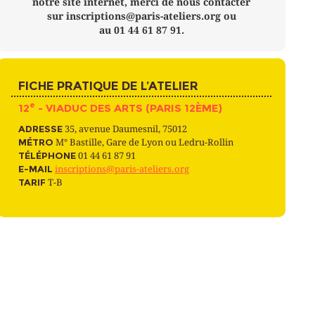
notre site internet, merci de nous contacter
sur inscriptions@paris-ateliers.org ou
au 01 44 61 87 91.
FICHE PRATIQUE DE L’ATELIER
e
12
- VIADUC DES ARTS (PARIS 12ÈME)
ADRESSE
35, avenue Daumesnil, 75012
MÉTRO
M° Bastille, Gare de Lyon ou Ledru-Rollin
TÉLÉPHONE
01 44 61 87 91
E-MAIL
inscriptions@paris-ateliers.org
TARIF
T-B