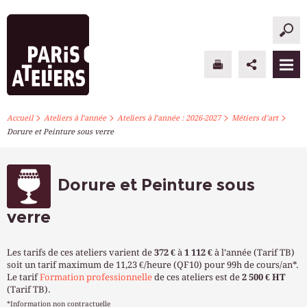
>
>
>
>
PARIS ATELIERS
Accueil
Ateliers à l’année
Ateliers à l’année : 2026-2027
Métiers d’art
Dorure et Peinture sous verre
ACTUALITÉS
ATELIERS À L’ANNÉE
Dorure et Peinture sous
STAGES PONCTUELS
verre
INFOS PRATIQUES
Les tarifs de ces ateliers varient de
372 €
à
1 112 €
à l’année (Tarif TB)
soit un tarif maximum de 11,23 €/heure (QF10) pour 99h de cours/an*.
S’INSCRIRE
Le tarif
Formation professionnelle
de ces ateliers est de
2 500 € HT
(Tarif TB).
*Information non contractuelle