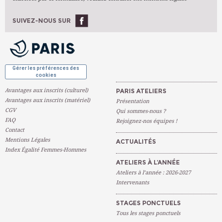
Stages Ponctuels
Ateliers À L'année
SUIVEZ-NOUS SUR
OK
Gérer les préférences des
cookies
Avantages aux inscrits (culturel)
PARIS ATELIERS
Avantages aux inscrits (matériel)
Présentation
CGV
Qui sommes-nous ?
FAQ
Rejoignez-nos équipes !
Contact
Mentions Légales
ACTUALITÉS
Index Égalité Femmes-Hommes
ATELIERS À L’ANNÉE
Ateliers à l’année : 2026-2027
Intervenants
STAGES PONCTUELS
Tous les stages ponctuels