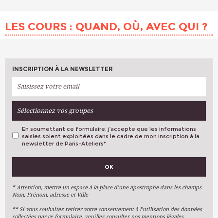
LES COURS : QUAND, OÙ, AVEC QUI ?
INSCRIPTION À LA NEWSLETTER
Sélectionnez vos groupes
En soumettant ce formulaire, j’accepte que les informations
saisies soient exploitées dans le cadre de mon inscription à la
newsletter de Paris-Ateliers
*
VOS PRÉFÉRENCES
OK
Métiers D'art
Arts Plastiques
* Attention, mettre un espace à la place d’une apostrophe dans les champs
Nom, Prénom, adresse et Ville
Arts Du Texte
** Si vous souhaitez retirer votre consentement à l’utilisation des données
Arts Numériques
collectées par ce formulaire, veuillez consulter nos mentions légales