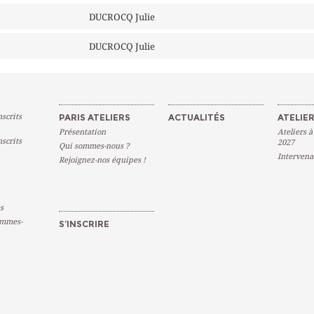
DUCROCQ Julie
DUCROCQ Julie
scrits
PARIS ATELIERS
ACTUALITÉS
ATELIER
Présentation
Ateliers à
scrits
2027
Qui sommes-nous ?
Intervena
Rejoignez-nos équipes !
s
emmes-
S’INSCRIRE