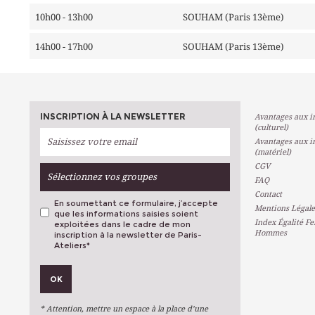
10h00 - 13h00
SOUHAM (Paris 13ème)
14h00 - 17h00
SOUHAM (Paris 13ème)
INSCRIPTION À LA NEWSLETTER
Avantages aux in
(culturel)
Avantages aux in
(matériel)
CGV
Sélectionnez vos groupes
FAQ
Contact
En soumettant ce formulaire, j’accepte
Mentions Légale
que les informations saisies soient
Index Égalité F
exploitées dans le cadre de mon
Hommes
inscription à la newsletter de Paris-
Ateliers
*
VOS PRÉFÉRENCES
OK
Métiers D'art
Arts Plastiques
* Attention, mettre un espace à la place d’une