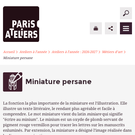
>
>
>
>
PARIS ATELIERS
Accueil
Ateliers à l’année
Ateliers à l’année : 2026-2027
Métiers d’art
Miniature persane
ACTUALITÉS
ATELIERS À L’ANNÉE
Miniature persane
STAGES PONCTUELS
La fonction la plus importante de la miniature est l’illustration. Elle
INFOS PRATIQUES
illustre un texte littéraire, le rendant plus agréable et facile à
comprendre. Le mot miniature vient du latin
miniare
qui signifie
"écrire au minium". Le minium est un oxyde de plomb servant de
S’INSCRIRE
pigment rouge vermillon pour tracer les lettres sur les manuscrits
enluminés. Par extension, la miniature a désigné l’image réalisée dans