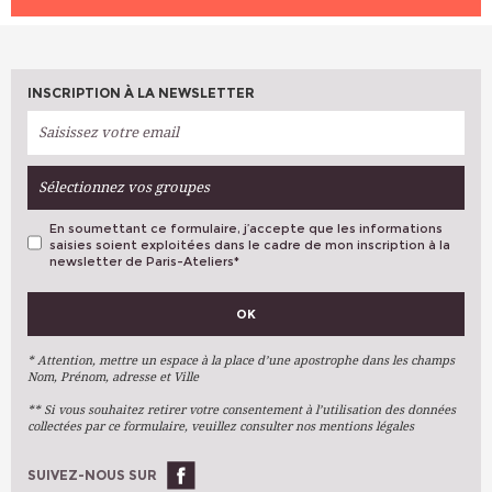
LIEU
VAUGIRARD (Paris 6ème)
INTERVENANT (E)
AMINIVALASHANI Fahimeh
HEURE
HEURE
14h00 - 17h00
18h00 - 21h00
PLACES DISPONIBLES
6
LIEU
LIEU
VAUGIRARD (Paris 6ème)
VAUGIRARD (Paris 6ème)
INTERVENANT (E)
INTERVENANT (E)
GUILLOT-GARNIER Isabelle
AMINIVALASHANI Fahimeh
INSCRIPTION À LA NEWSLETTER
PLACES DISPONIBLES
PLACES DISPONIBLES
1
Complet
HEURE
18h00 - 21h00
Sélectionnez vos groupes
LIEU
VAUGIRARD (Paris 6ème)
INTERVENANT (E)
GUILLOT-GARNIER Isabelle
En soumettant ce formulaire, j’accepte que les informations
PLACES DISPONIBLES
1
saisies soient exploitées dans le cadre de mon inscription à la
newsletter de Paris-Ateliers
*
VOS PRÉFÉRENCES
OK
Métiers D'art
Arts Plastiques
* Attention, mettre un espace à la place d’une apostrophe dans les champs
Nom, Prénom, adresse et Ville
Arts Du Texte
** Si vous souhaitez retirer votre consentement à l’utilisation des données
Arts Numériques
collectées par ce formulaire, veuillez consulter nos mentions légales
Stages Ponctuels
Ateliers À L'année
SUIVEZ-NOUS SUR