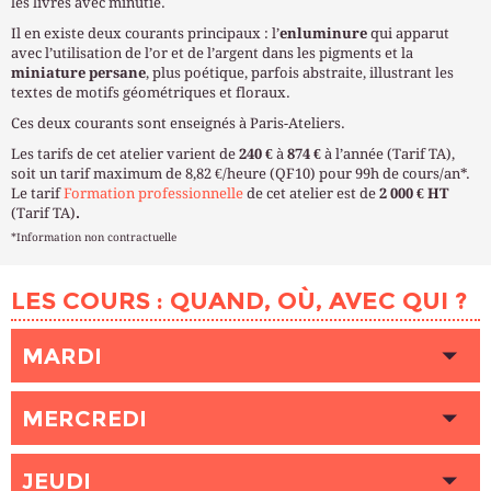
les livres avec minutie.
Il en existe deux courants principaux : l’
enluminure
qui apparut
avec l’utilisation de l’or et de l’argent dans les pigments et la
miniature persane
, plus poétique, parfois abstraite, illustrant les
textes de motifs géométriques et floraux.
Ces deux courants sont enseignés à Paris-Ateliers.
Les tarifs de cet atelier varient de
240 €
à
874 €
à l’année (Tarif TA),
soit un tarif maximum de 8,82 €/heure (QF10) pour 99h de cours/an*.
Le tarif
Formation professionnelle
de cet atelier est de
2 000 € HT
(Tarif TA)
.
*Information non contractuelle
LES COURS : QUAND, OÙ, AVEC QUI ?
MARDI
HEURE
14h30 - 17h30
MERCREDI
LIEU
VAUGIRARD (Paris 6ème)
INTERVENANT (E)
AMINIVALASHANI Fahimeh
HEURE
18h00 - 21h00
PLACES DISPONIBLES
JEUDI
Complet