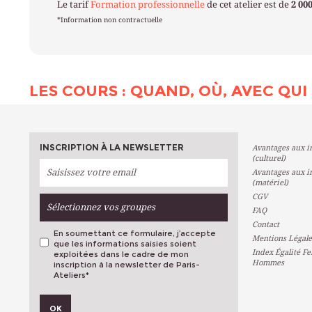
Le tarif
Formation professionnelle
de cet atelier est de
2 00
*Information non contractuelle
LES COURS : QUAND, OÙ, AVEC QUI 
INSCRIPTION À LA NEWSLETTER
Avantages aux in
(culturel)
Avantages aux in
(matériel)
CGV
Sélectionnez vos groupes
FAQ
Contact
En soumettant ce formulaire, j’accepte
Mentions Légale
que les informations saisies soient
Index Égalité F
exploitées dans le cadre de mon
Hommes
inscription à la newsletter de Paris-
Ateliers
*
VOS PRÉFÉRENCES
OK
Métiers D'art