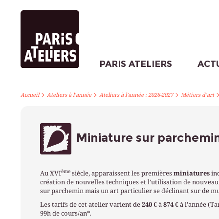
PARIS ATELIERS
ACT
>
>
>
Accueil
Ateliers à l’année
Ateliers à l’année : 2026-2027
Métiers d’art
Miniature sur parchemin 
ème
Au XVI
siècle, apparaissent les premières
miniatures
in
création de nouvelles techniques et l’utilisation de nouveaux
sur parchemin mais un art particulier se déclinant sur de mult
Les tarifs de cet atelier varient de
240 €
à
874 €
à l’année (Ta
99h de cours/an*.