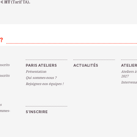
0 € HT
(Tarif TA)
.
?
scrits
PARIS ATELIERS
ACTUALITÉS
ATELIER
Présentation
Ateliers à
scrits
2027
Qui sommes-nous ?
Intervena
Rejoignez-nos équipes !
s
emmes-
S’INSCRIRE