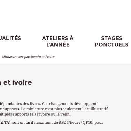
UALITÉS
ATELIERS À
STAGES
L’ANNÉE
PONCTUELS
>
Miniature sur parchemin et ivoire
et ivoire
dépendantes des livres. Ces changements développent la
 supports. La miniature n’est plus seulement l’art illustratif
iples supports tels l’ivoire ou le vélin.
rif TA), soit un tarif maximum de 8,82 €/heure (QF10) pour