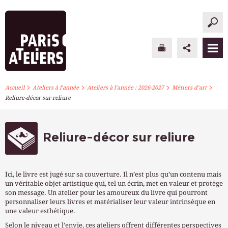
>
>
>
>
PARIS ATELIERS
Accueil
Ateliers à l’année
Ateliers à l’année : 2026-2027
Métiers d’art
Reliure-décor sur reliure
ACTUALITÉS
ATELIERS À L’ANNÉE
Reliure-décor sur reliure
STAGES PONCTUELS
Ici, le livre est jugé sur sa couverture. Il n’est plus qu’un contenu mais
INFOS PRATIQUES
un véritable objet artistique qui, tel un écrin, met en valeur et protège
son message. Un atelier pour les amoureux du livre qui pourront
personnaliser leurs livres et matérialiser leur valeur intrinsèque en
S’INSCRIRE
une valeur esthétique.
Selon le niveau et l’envie, ces ateliers offrent différentes perspectives