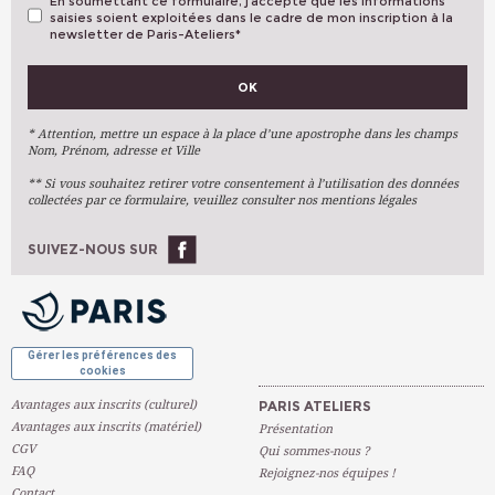
En soumettant ce formulaire, j’accepte que les informations
saisies soient exploitées dans le cadre de mon inscription à la
newsletter de Paris-Ateliers
*
VOS PRÉFÉRENCES
OK
Métiers D'art
Arts Plastiques
* Attention, mettre un espace à la place d’une apostrophe dans les champs
Nom, Prénom, adresse et Ville
Arts Du Texte
** Si vous souhaitez retirer votre consentement à l’utilisation des données
Arts Numériques
collectées par ce formulaire, veuillez consulter nos mentions légales
Stages Ponctuels
Ateliers À L'année
SUIVEZ-NOUS SUR
OK
Gérer les préférences des
cookies
Avantages aux inscrits (culturel)
PARIS ATELIERS
Avantages aux inscrits (matériel)
Présentation
CGV
Qui sommes-nous ?
FAQ
Rejoignez-nos équipes !
Contact