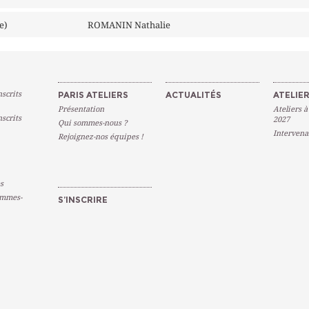
e)
ROMANIN Nathalie
scrits
PARIS ATELIERS
ACTUALITÉS
ATELIER
Présentation
Ateliers à
scrits
2027
Qui sommes-nous ?
Intervena
Rejoignez-nos équipes !
s
emmes-
S’INSCRIRE