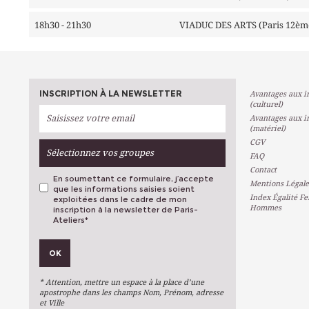
18h30 - 21h30
VIADUC DES ARTS (Paris 12èm
INSCRIPTION À LA NEWSLETTER
Avantages aux in
(culturel)
Avantages aux in
(matériel)
CGV
Sélectionnez vos groupes
FAQ
Contact
En soumettant ce formulaire, j’accepte
Mentions Légale
que les informations saisies soient
Index Égalité F
exploitées dans le cadre de mon
Hommes
inscription à la newsletter de Paris-
Ateliers
*
VOS PRÉFÉRENCES
OK
Métiers D'art
Arts Plastiques
* Attention, mettre un espace à la place d’une
Arts Du Texte
apostrophe dans les champs Nom, Prénom, adresse
et Ville