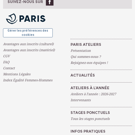
Ateliers À L'année
SUIVEZ-NOUS SUR
PLACES DISPONIBLES
Complet
OK
Gérer les préférences des
cookies
Avantages aux inscrits (culturel)
PARIS ATELIERS
Avantages aux inscrits (matériel)
Présentation
CGV
Qui sommes-nous ?
FAQ
Rejoignez-nos équipes !
Contact
Mentions Légales
ACTUALITÉS
Index Égalité Femmes-Hommes
ATELIERS À L’ANNÉE
Ateliers à l’année : 2026-2027
Intervenants
STAGES PONCTUELS
Tous les stages ponctuels
INFOS PRATIQUES