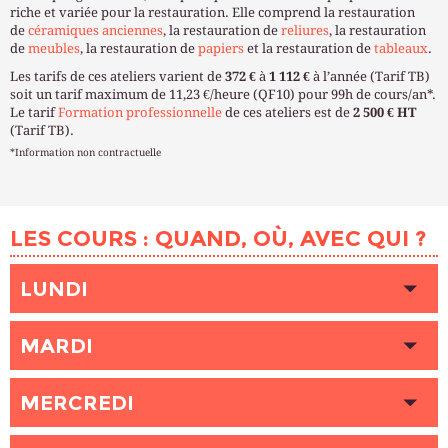
riche et variée pour la restauration. Elle comprend la restauration
de
céramiques anciennes
, la restauration de
reliures
, la restauration
de
meubles
, la restauration de
papiers
et la restauration de
tableaux
.
Les tarifs de ces ateliers varient de
372 €
à
1 112 €
à l’année (Tarif TB)
soit un tarif maximum de 11,23 €/heure (QF10) pour 99h de cours/an*.
Le tarif
Formation professionnelle
de ces ateliers est de
2 500 € HT
(Tarif TB).
*Information non contractuelle
LES COURS : QUAND, OÙ, AVEC QUI ?
LUNDI
HEURE
10h00 - 13h00
MARDI
LIEU
VAUGIRARD (Paris 6ème)
INTERVENANT (E)
SORLIN Vincent
HEURE
10h00 - 13h00
PLACES DISPONIBLES
MERCREDI
1
LIEU
VAUGIRARD (Paris 6ème)
INTERVENANT (E)
SORLIN Vincent