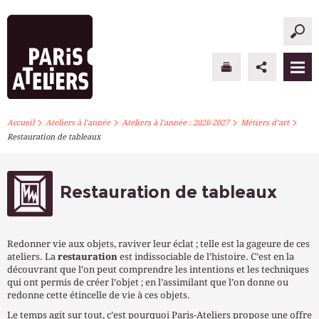
>
>
>
>
PARIS ATELIERS
Accueil
Ateliers à l’année
Ateliers à l’année : 2026-2027
Métiers d’art
Restauration de tableaux
ACTUALITÉS
ATELIERS À L’ANNÉE
Restauration de tableaux
STAGES PONCTUELS
Redonner vie aux objets, raviver leur éclat ; telle est la gageure de ces
INFOS PRATIQUES
ateliers. La
restauration
est indissociable de l’histoire. C’est en la
découvrant que l’on peut comprendre les intentions et les techniques
qui ont permis de créer l’objet ; en l’assimilant que l’on donne ou
S’INSCRIRE
redonne cette étincelle de vie à ces objets.
Le temps agit sur tout, c’est pourquoi Paris-Ateliers propose une offre