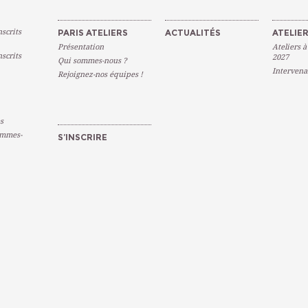
scrits
PARIS ATELIERS
ACTUALITÉS
ATELIER
Présentation
Ateliers à
scrits
2027
Qui sommes-nous ?
Intervena
Rejoignez-nos équipes !
s
emmes-
S’INSCRIRE