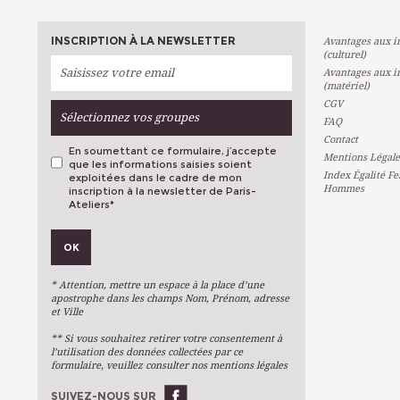
INSCRIPTION À LA NEWSLETTER
Avantages aux in
(culturel)
Avantages aux in
(matériel)
CGV
Sélectionnez vos groupes
FAQ
Contact
En soumettant ce formulaire, j’accepte
Mentions Légale
que les informations saisies soient
Index Égalité F
exploitées dans le cadre de mon
Hommes
inscription à la newsletter de Paris-
Ateliers
*
VOS PRÉFÉRENCES
OK
Métiers D'art
Arts Plastiques
* Attention, mettre un espace à la place d’une
Arts Du Texte
apostrophe dans les champs Nom, Prénom, adresse
et Ville
Arts Numériques
** Si vous souhaitez retirer votre consentement à
Stages Ponctuels
l’utilisation des données collectées par ce
formulaire, veuillez consulter nos mentions légales
Ateliers À L'année
SUIVEZ-NOUS SUR