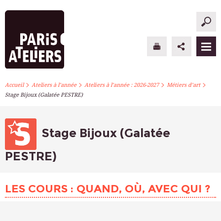
>
>
>
>
PARIS ATELIERS
Accueil
Ateliers à l’année
Ateliers à l’année : 2026-2027
Métiers d’art
Stage Bijoux (Galatée PESTRE)
ACTUALITÉS
ATELIERS À L’ANNÉE
Stage Bijoux (Galatée
STAGES PONCTUELS
PESTRE)
INFOS PRATIQUES
LES COURS : QUAND, OÙ, AVEC QUI ?
S’INSCRIRE