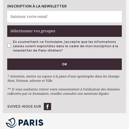
INSCRIPTION À LA NEWSLETTER
Sélectionnez vos groupes
En soumettant ce formulaire, j’accepte que les informations
saisies soient exploitées dans le cadre de mon inscription à la
newsletter de Paris-Ateliers
*
VOS PRÉFÉRENCES
OK
Métiers D'art
Arts Plastiques
* Attention, mettre un espace à la place d’une apostrophe dans les champs
Nom, Prénom, adresse et Ville
Arts Du Texte
** Si vous souhaitez retirer votre consentement à l’utilisation des données
Arts Numériques
collectées par ce formulaire, veuillez consulter nos mentions légales
Stages Ponctuels
Ateliers À L'année
SUIVEZ-NOUS SUR
OK