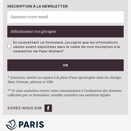
INSCRIPTION À LA NEWSLETTER
Sélectionnez vos groupes
En soumettant ce formulaire, j’accepte que les informations
saisies soient exploitées dans le cadre de mon inscription à la
newsletter de Paris-Ateliers
*
VOS PRÉFÉRENCES
OK
Métiers D'art
Arts Plastiques
* Attention, mettre un espace à la place d’une apostrophe dans les champs
Nom, Prénom, adresse et Ville
Arts Du Texte
** Si vous souhaitez retirer votre consentement à l’utilisation des données
Arts Numériques
collectées par ce formulaire, veuillez consulter nos mentions légales
Stages Ponctuels
Ateliers À L'année
SUIVEZ-NOUS SUR
OK