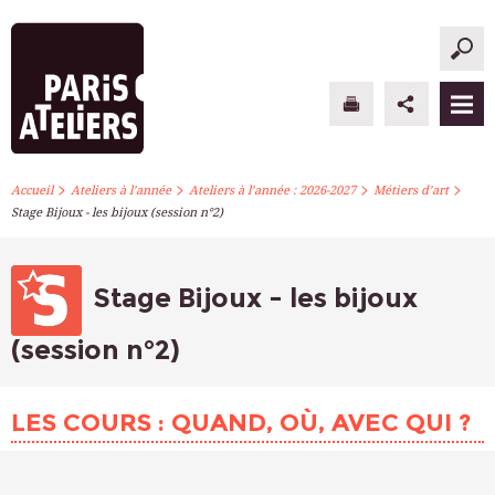
>
>
>
>
PARIS ATELIERS
Accueil
Ateliers à l’année
Ateliers à l’année : 2026-2027
Métiers d’art
Stage Bijoux - les bijoux (session n°2)
ACTUALITÉS
ATELIERS À L’ANNÉE
Stage Bijoux - les bijoux
STAGES PONCTUELS
(session n°2)
INFOS PRATIQUES
LES COURS : QUAND, OÙ, AVEC QUI ?
S’INSCRIRE