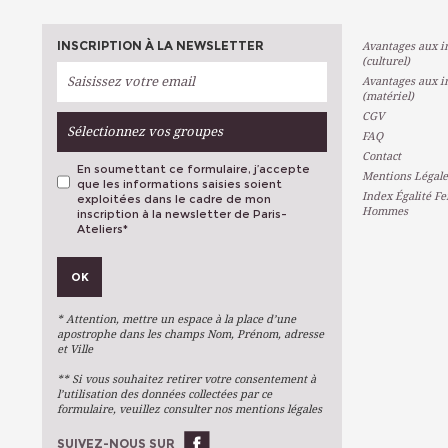
INSCRIPTION À LA NEWSLETTER
Avantages aux in
(culturel)
Avantages aux in
(matériel)
CGV
Sélectionnez vos groupes
FAQ
Contact
En soumettant ce formulaire, j’accepte
Mentions Légale
que les informations saisies soient
Index Égalité F
exploitées dans le cadre de mon
Hommes
inscription à la newsletter de Paris-
Ateliers
*
VOS PRÉFÉRENCES
OK
Métiers D'art
Arts Plastiques
* Attention, mettre un espace à la place d’une
Arts Du Texte
apostrophe dans les champs Nom, Prénom, adresse
et Ville
Arts Numériques
** Si vous souhaitez retirer votre consentement à
Stages Ponctuels
l’utilisation des données collectées par ce
formulaire, veuillez consulter nos mentions légales
Ateliers À L'année
SUIVEZ-NOUS SUR