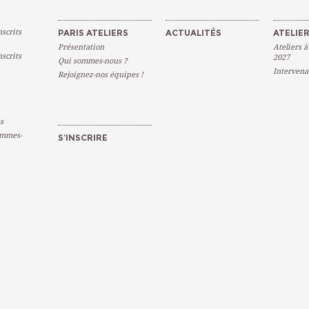
scrits
PARIS ATELIERS
ACTUALITÉS
ATELIER
Présentation
Ateliers à
scrits
2027
Qui sommes-nous ?
Intervena
Rejoignez-nos équipes !
s
emmes-
S’INSCRIRE