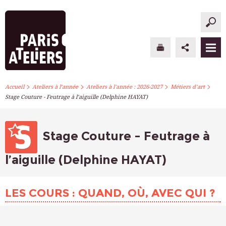
>
>
>
>
PARIS ATELIERS
Accueil
Ateliers à l’année
Ateliers à l’année : 2026-2027
Métiers d’art
Stage Couture - Feutrage à l’aiguille (Delphine HAYAT)
ACTUALITÉS
ATELIERS À L’ANNÉE
Stage Couture - Feutrage à
STAGES PONCTUELS
l’aiguille (Delphine HAYAT)
INFOS PRATIQUES
LES COURS : QUAND, OÙ, AVEC QUI ?
S’INSCRIRE