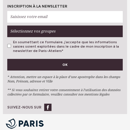
INSCRIPTION À LA NEWSLETTER
Sélectionnez vos groupes
En soumettant ce formulaire, j’accepte que les informations
saisies soient exploitées dans le cadre de mon inscription à la
newsletter de Paris-Ateliers
*
VOS PRÉFÉRENCES
OK
Métiers D'art
Arts Plastiques
* Attention, mettre un espace à la place d’une apostrophe dans les champs
Nom, Prénom, adresse et Ville
Arts Du Texte
** Si vous souhaitez retirer votre consentement à l’utilisation des données
Arts Numériques
collectées par ce formulaire, veuillez consulter nos mentions légales
Stages Ponctuels
Ateliers À L'année
SUIVEZ-NOUS SUR
OK