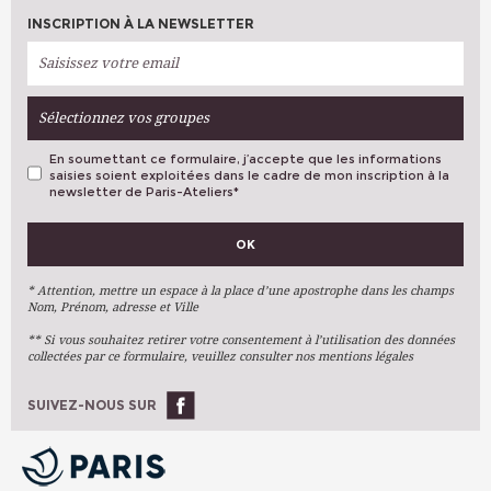
INSCRIPTION À LA NEWSLETTER
Sélectionnez vos groupes
En soumettant ce formulaire, j’accepte que les informations
saisies soient exploitées dans le cadre de mon inscription à la
newsletter de Paris-Ateliers
*
VOS PRÉFÉRENCES
OK
Métiers D'art
Arts Plastiques
* Attention, mettre un espace à la place d’une apostrophe dans les champs
Nom, Prénom, adresse et Ville
Arts Du Texte
** Si vous souhaitez retirer votre consentement à l’utilisation des données
Arts Numériques
collectées par ce formulaire, veuillez consulter nos mentions légales
Stages Ponctuels
Ateliers À L'année
SUIVEZ-NOUS SUR
OK