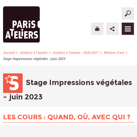
>
>
>
>
PARIS ATELIERS
Accueil
Ateliers à l’année
Ateliers à l’année : 2026-2027
Métiers d’art
Stage Impressions végétales - juin 2023
ACTUALITÉS
ATELIERS À L’ANNÉE
Stage Impressions végétales
STAGES PONCTUELS
- juin 2023
INFOS PRATIQUES
LES COURS : QUAND, OÙ, AVEC QUI ?
S’INSCRIRE