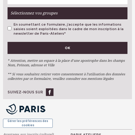
Sélectionnez vos groupes
En soumettant ce formulaire, j’accepte que les informations
saisies soient exploitées dans le cadre de mon inscription à la
newsletter de Paris-Ateliers
*
VOS PRÉFÉRENCES
OK
Métiers D'art
Arts Plastiques
* Attention, mettre un espace à la place d’une apostrophe dans les champs
Nom, Prénom, adresse et Ville
Arts Du Texte
** Si vous souhaitez retirer votre consentement à l’utilisation des données
Arts Numériques
collectées par ce formulaire, veuillez consulter nos mentions légales
Stages Ponctuels
Ateliers À L'année
SUIVEZ-NOUS SUR
OK
Gérer les préférences des
cookies
Avantages aux inscrits (culturel)
PARIS ATELIERS