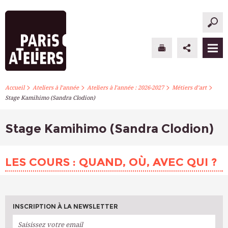
>
>
>
>
PARIS ATELIERS
Accueil
Ateliers à l’année
Ateliers à l’année : 2026-2027
Métiers d’art
Stage Kamihimo (Sandra Clodion)
ACTUALITÉS
Stage Kamihimo (Sandra Clodion)
ATELIERS À L’ANNÉE
STAGES PONCTUELS
LES COURS : QUAND, OÙ, AVEC QUI ?
INFOS PRATIQUES
S’INSCRIRE
INSCRIPTION À LA NEWSLETTER