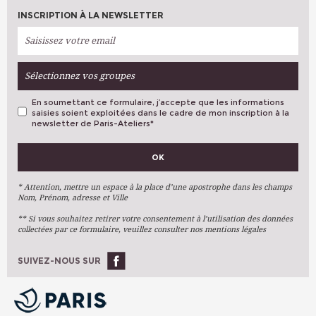
INSCRIPTION À LA NEWSLETTER
Sélectionnez vos groupes
En soumettant ce formulaire, j’accepte que les informations
saisies soient exploitées dans le cadre de mon inscription à la
newsletter de Paris-Ateliers
*
VOS PRÉFÉRENCES
OK
Métiers D'art
Arts Plastiques
* Attention, mettre un espace à la place d’une apostrophe dans les champs
Nom, Prénom, adresse et Ville
Arts Du Texte
** Si vous souhaitez retirer votre consentement à l’utilisation des données
Arts Numériques
collectées par ce formulaire, veuillez consulter nos mentions légales
Stages Ponctuels
Ateliers À L'année
SUIVEZ-NOUS SUR
OK