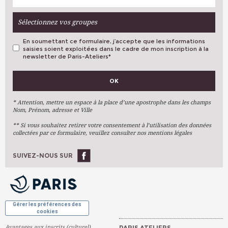
Sélectionnez vos groupes
En soumettant ce formulaire, j’accepte que les informations
saisies soient exploitées dans le cadre de mon inscription à la
newsletter de Paris-Ateliers
*
VOS PRÉFÉRENCES
OK
Métiers D'art
Arts Plastiques
* Attention, mettre un espace à la place d’une apostrophe dans les champs
Nom, Prénom, adresse et Ville
Arts Du Texte
** Si vous souhaitez retirer votre consentement à l’utilisation des données
Arts Numériques
collectées par ce formulaire, veuillez consulter nos mentions légales
Stages Ponctuels
Ateliers À L'année
SUIVEZ-NOUS SUR
OK
Gérer les préférences des
cookies
Avantages aux inscrits (culturel)
PARIS ATELIERS