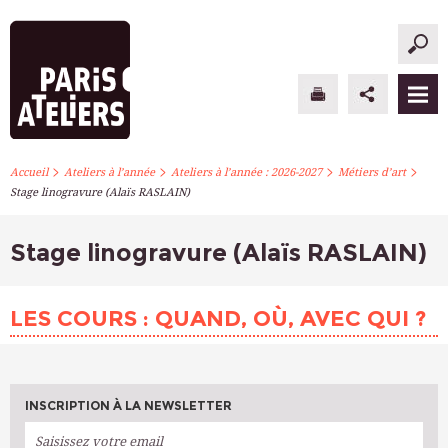
>
>
>
>
PARIS ATELIERS
Accueil
Ateliers à l’année
Ateliers à l’année : 2026-2027
Métiers d’art
Stage linogravure (Alaïs RASLAIN)
ACTUALITÉS
Stage linogravure (Alaïs RASLAIN)
ATELIERS À L’ANNÉE
STAGES PONCTUELS
LES COURS : QUAND, OÙ, AVEC QUI ?
INFOS PRATIQUES
S’INSCRIRE
INSCRIPTION À LA NEWSLETTER