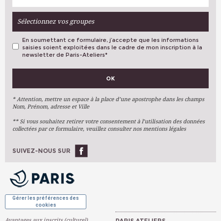
Sélectionnez vos groupes
En soumettant ce formulaire, j’accepte que les informations
saisies soient exploitées dans le cadre de mon inscription à la
newsletter de Paris-Ateliers
*
VOS PRÉFÉRENCES
OK
Métiers D'art
Arts Plastiques
* Attention, mettre un espace à la place d’une apostrophe dans les champs
Nom, Prénom, adresse et Ville
Arts Du Texte
** Si vous souhaitez retirer votre consentement à l’utilisation des données
Arts Numériques
collectées par ce formulaire, veuillez consulter nos mentions légales
Stages Ponctuels
Ateliers À L'année
SUIVEZ-NOUS SUR
OK
Gérer les préférences des
cookies
Avantages aux inscrits (culturel)
PARIS ATELIERS