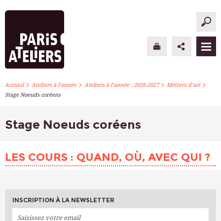
>
>
>
>
PARIS ATELIERS
Accueil
Ateliers à l’année
Ateliers à l’année : 2026-2027
Métiers d’art
Stage Noeuds coréens
ACTUALITÉS
Stage Noeuds coréens
ATELIERS À L’ANNÉE
STAGES PONCTUELS
LES COURS : QUAND, OÙ, AVEC QUI ?
INFOS PRATIQUES
S’INSCRIRE
INSCRIPTION À LA NEWSLETTER