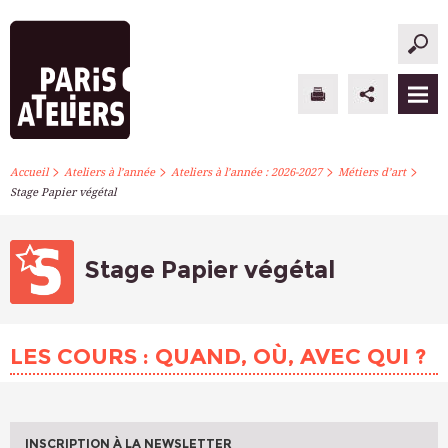
>
>
>
>
PARIS ATELIERS
Accueil
Ateliers à l’année
Ateliers à l’année : 2026-2027
Métiers d’art
Stage Papier végétal
ACTUALITÉS
ATELIERS À L’ANNÉE
Stage Papier végétal
STAGES PONCTUELS
LES COURS : QUAND, OÙ, AVEC QUI ?
INFOS PRATIQUES
S’INSCRIRE
INSCRIPTION À LA NEWSLETTER