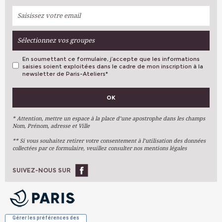
Sélectionnez vos groupes
En soumettant ce formulaire, j’accepte que les informations
saisies soient exploitées dans le cadre de mon inscription à la
newsletter de Paris-Ateliers
*
VOS PRÉFÉRENCES
OK
Métiers D'art
Arts Plastiques
* Attention, mettre un espace à la place d’une apostrophe dans les champs
Nom, Prénom, adresse et Ville
Arts Du Texte
** Si vous souhaitez retirer votre consentement à l’utilisation des données
Arts Numériques
collectées par ce formulaire, veuillez consulter nos mentions légales
Stages Ponctuels
Ateliers À L'année
SUIVEZ-NOUS SUR
OK
Gérer les préférences des