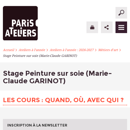
>
>
>
>
PARIS ATELIERS
Accueil
Ateliers à l’année
Ateliers à l’année : 2026-2027
Métiers d’art
Stage Peinture sur soie (Marie-Claude GARINOT)
ACTUALITÉS
Stage Peinture sur soie (Marie-
ATELIERS À L’ANNÉE
Claude GARINOT)
STAGES PONCTUELS
LES COURS : QUAND, OÙ, AVEC QUI ?
INFOS PRATIQUES
S’INSCRIRE
INSCRIPTION À LA NEWSLETTER