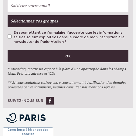
Sélectionnez vos groupes
En soumettant ce formulaire, j’accepte que les informations
saisies soient exploitées dans le cadre de mon inscription à la
newsletter de Paris-Ateliers
*
VOS PRÉFÉRENCES
OK
Métiers D'art
Arts Plastiques
* Attention, mettre un espace à la place d’une apostrophe dans les champs
Nom, Prénom, adresse et Ville
Arts Du Texte
** Si vous souhaitez retirer votre consentement à l’utilisation des données
Arts Numériques
collectées par ce formulaire, veuillez consulter nos mentions légales
Stages Ponctuels
Ateliers À L'année
SUIVEZ-NOUS SUR
OK
Gérer les préférences des
cookies