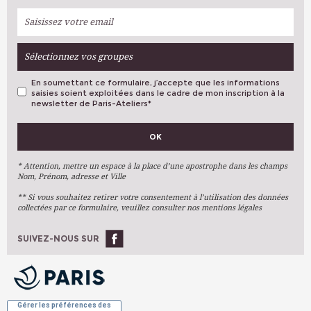
Sélectionnez vos groupes
En soumettant ce formulaire, j’accepte que les informations
saisies soient exploitées dans le cadre de mon inscription à la
newsletter de Paris-Ateliers
*
VOS PRÉFÉRENCES
OK
Métiers D'art
Arts Plastiques
* Attention, mettre un espace à la place d’une apostrophe dans les champs
Nom, Prénom, adresse et Ville
Arts Du Texte
** Si vous souhaitez retirer votre consentement à l’utilisation des données
Arts Numériques
collectées par ce formulaire, veuillez consulter nos mentions légales
Stages Ponctuels
Ateliers À L'année
SUIVEZ-NOUS SUR
OK
Gérer les préférences des