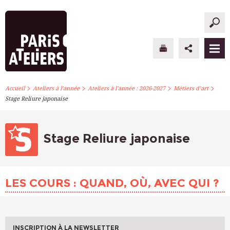
>
>
>
>
PARIS ATELIERS
Accueil
Ateliers à l’année
Ateliers à l’année : 2026-2027
Métiers d’art
Stage Reliure japonaise
ACTUALITÉS
ATELIERS À L’ANNÉE
Stage Reliure japonaise
STAGES PONCTUELS
LES COURS : QUAND, OÙ, AVEC QUI ?
INFOS PRATIQUES
S’INSCRIRE
INSCRIPTION À LA NEWSLETTER