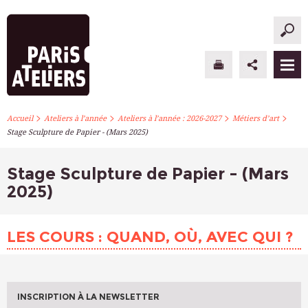
>
>
>
>
PARIS ATELIERS
Accueil
Ateliers à l’année
Ateliers à l’année : 2026-2027
Métiers d’art
Stage Sculpture de Papier - (Mars 2025)
ACTUALITÉS
Stage Sculpture de Papier - (Mars
ATELIERS À L’ANNÉE
2025)
STAGES PONCTUELS
LES COURS : QUAND, OÙ, AVEC QUI ?
INFOS PRATIQUES
S’INSCRIRE
INSCRIPTION À LA NEWSLETTER