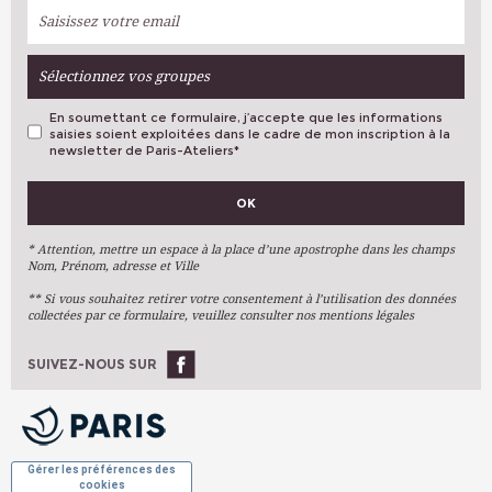
Sélectionnez vos groupes
En soumettant ce formulaire, j’accepte que les informations
saisies soient exploitées dans le cadre de mon inscription à la
newsletter de Paris-Ateliers
*
VOS PRÉFÉRENCES
OK
Métiers D'art
Arts Plastiques
* Attention, mettre un espace à la place d’une apostrophe dans les champs
Nom, Prénom, adresse et Ville
Arts Du Texte
** Si vous souhaitez retirer votre consentement à l’utilisation des données
Arts Numériques
collectées par ce formulaire, veuillez consulter nos mentions légales
Stages Ponctuels
Ateliers À L'année
SUIVEZ-NOUS SUR
OK
Gérer les préférences des
cookies