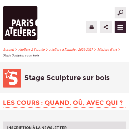
>
>
>
>
PARIS ATELIERS
Accueil
Ateliers à l’année
Ateliers à l’année : 2026-2027
Métiers d’art
Stage Sculpture sur bois
ACTUALITÉS
ATELIERS À L’ANNÉE
Stage Sculpture sur bois
STAGES PONCTUELS
LES COURS : QUAND, OÙ, AVEC QUI ?
INFOS PRATIQUES
S’INSCRIRE
INSCRIPTION À LA NEWSLETTER