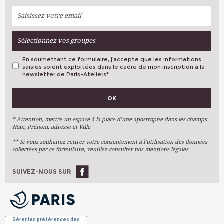
Sélectionnez vos groupes
En soumettant ce formulaire, j’accepte que les informations
saisies soient exploitées dans le cadre de mon inscription à la
newsletter de Paris-Ateliers
*
VOS PRÉFÉRENCES
OK
Métiers D'art
Arts Plastiques
* Attention, mettre un espace à la place d’une apostrophe dans les champs
Nom, Prénom, adresse et Ville
Arts Du Texte
** Si vous souhaitez retirer votre consentement à l’utilisation des données
Arts Numériques
collectées par ce formulaire, veuillez consulter nos mentions légales
Stages Ponctuels
Ateliers À L'année
SUIVEZ-NOUS SUR
OK
Gérer les préférences des