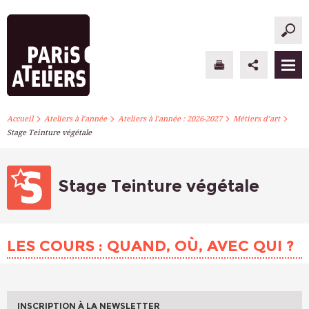
>
>
>
>
PARIS ATELIERS
Accueil
Ateliers à l’année
Ateliers à l’année : 2026-2027
Métiers d’art
Stage Teinture végétale
ACTUALITÉS
ATELIERS À L’ANNÉE
Stage Teinture végétale
STAGES PONCTUELS
LES COURS : QUAND, OÙ, AVEC QUI ?
INFOS PRATIQUES
S’INSCRIRE
INSCRIPTION À LA NEWSLETTER