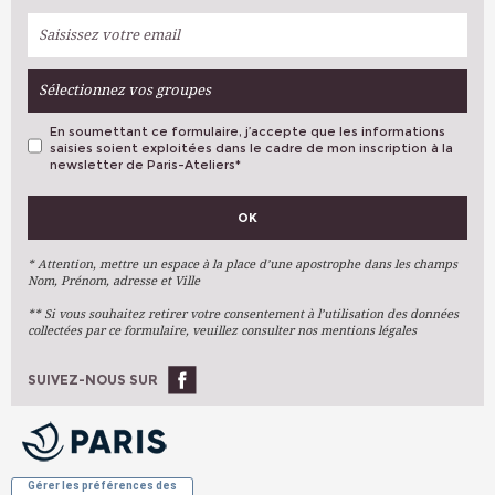
Sélectionnez vos groupes
En soumettant ce formulaire, j’accepte que les informations
saisies soient exploitées dans le cadre de mon inscription à la
newsletter de Paris-Ateliers
*
VOS PRÉFÉRENCES
OK
Métiers D'art
Arts Plastiques
* Attention, mettre un espace à la place d’une apostrophe dans les champs
Nom, Prénom, adresse et Ville
Arts Du Texte
** Si vous souhaitez retirer votre consentement à l’utilisation des données
Arts Numériques
collectées par ce formulaire, veuillez consulter nos mentions légales
Stages Ponctuels
Ateliers À L'année
SUIVEZ-NOUS SUR
OK
Gérer les préférences des