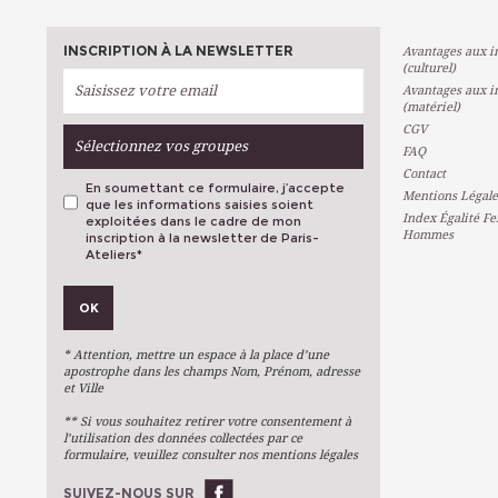
INSCRIPTION À LA NEWSLETTER
Avantages aux in
(culturel)
Avantages aux in
(matériel)
CGV
Sélectionnez vos groupes
FAQ
Contact
En soumettant ce formulaire, j’accepte
Mentions Légale
que les informations saisies soient
Index Égalité F
exploitées dans le cadre de mon
Hommes
inscription à la newsletter de Paris-
Ateliers
*
VOS PRÉFÉRENCES
OK
Métiers D'art
Arts Plastiques
* Attention, mettre un espace à la place d’une
Arts Du Texte
apostrophe dans les champs Nom, Prénom, adresse
et Ville
Arts Numériques
** Si vous souhaitez retirer votre consentement à
Stages Ponctuels
l’utilisation des données collectées par ce
formulaire, veuillez consulter nos mentions légales
Ateliers À L'année
SUIVEZ-NOUS SUR