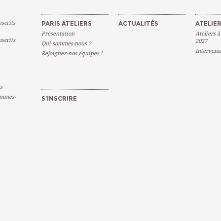
scrits
PARIS ATELIERS
ACTUALITÉS
ATELIER
Présentation
Ateliers à
scrits
2027
Qui sommes-nous ?
Intervena
Rejoignez-nos équipes !
s
emmes-
S’INSCRIRE