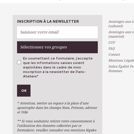
INSCRIPTION À LA NEWSLETTER
Avantages aux in
(culturel)
Avantages aux in
(matériel)
CGV
Sélectionnez vos groupes
FAQ
Contact
En soumettant ce formulaire, j’accepte
Mentions Légale
que les informations saisies soient
Index Égalité F
exploitées dans le cadre de mon
Hommes
inscription à la newsletter de Paris-
Ateliers
*
VOS PRÉFÉRENCES
OK
Métiers D'art
Arts Plastiques
* Attention, mettre un espace à la place d’une
Arts Du Texte
apostrophe dans les champs Nom, Prénom, adresse
et Ville
Arts Numériques
** Si vous souhaitez retirer votre consentement à
Stages Ponctuels
l’utilisation des données collectées par ce
formulaire, veuillez consulter nos mentions légales
Ateliers À L'année