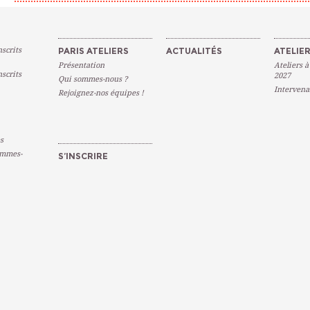
scrits
PARIS ATELIERS
ACTUALITÉS
ATELIER
Présentation
Ateliers à
scrits
2027
Qui sommes-nous ?
Intervena
Rejoignez-nos équipes !
s
emmes-
S’INSCRIRE