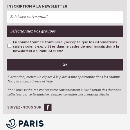
INSCRIPTION À LA NEWSLETTER
Sélectionnez vos groupes
En soumettant ce formulaire, j’accepte que les informations
saisies soient exploitées dans le cadre de mon inscription à la
newsletter de Paris-Ateliers
*
VOS PRÉFÉRENCES
OK
Métiers D'art
Arts Plastiques
* Attention, mettre un espace à la place d’une apostrophe dans les champs
Nom, Prénom, adresse et Ville
Arts Du Texte
** Si vous souhaitez retirer votre consentement à l’utilisation des données
Arts Numériques
collectées par ce formulaire, veuillez consulter nos mentions légales
Stages Ponctuels
Ateliers À L'année
SUIVEZ-NOUS SUR
OK