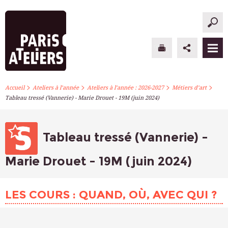
>
>
>
>
PARIS ATELIERS
Accueil
Ateliers à l’année
Ateliers à l’année : 2026-2027
Métiers d’art
Tableau tressé (Vannerie) - Marie Drouet - 19M (juin 2024)
ACTUALITÉS
ATELIERS À L’ANNÉE
Tableau tressé (Vannerie) -
STAGES PONCTUELS
Marie Drouet - 19M (juin 2024)
INFOS PRATIQUES
LES COURS : QUAND, OÙ, AVEC QUI ?
S’INSCRIRE