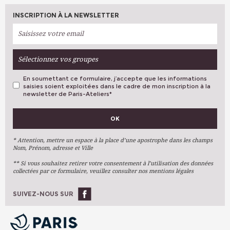
INSCRIPTION À LA NEWSLETTER
Sélectionnez vos groupes
En soumettant ce formulaire, j’accepte que les informations
saisies soient exploitées dans le cadre de mon inscription à la
newsletter de Paris-Ateliers
*
VOS PRÉFÉRENCES
OK
Métiers D'art
Arts Plastiques
* Attention, mettre un espace à la place d’une apostrophe dans les champs
Nom, Prénom, adresse et Ville
Arts Du Texte
** Si vous souhaitez retirer votre consentement à l’utilisation des données
Arts Numériques
collectées par ce formulaire, veuillez consulter nos mentions légales
Stages Ponctuels
Ateliers À L'année
SUIVEZ-NOUS SUR
OK