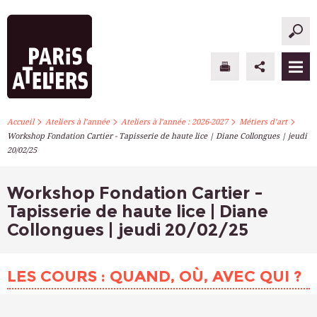
>
>
>
>
PARIS ATELIERS
Accueil
Ateliers à l’année
Ateliers à l’année : 2026-2027
Métiers d’art
Workshop Fondation Cartier - Tapisserie de haute lice | Diane Collongues | jeudi
20/02/25
ACTUALITÉS
ATELIERS À L’ANNÉE
Workshop Fondation Cartier -
Tapisserie de haute lice | Diane
STAGES PONCTUELS
Collongues | jeudi 20/02/25
INFOS PRATIQUES
LES COURS : QUAND, OÙ, AVEC QUI ?
S’INSCRIRE