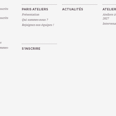
scrits
PARIS ATELIERS
ACTUALITÉS
ATELIER
Présentation
Ateliers à
scrits
2027
Qui sommes-nous ?
Intervena
Rejoignez-nos équipes !
s
emmes-
S’INSCRIRE