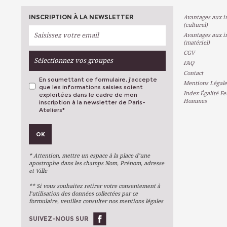
INSCRIPTION À LA NEWSLETTER
Avantages aux in
(culturel)
Avantages aux in
(matériel)
CGV
Sélectionnez vos groupes
FAQ
Contact
En soumettant ce formulaire, j’accepte
Mentions Légale
que les informations saisies soient
Index Égalité F
exploitées dans le cadre de mon
Hommes
inscription à la newsletter de Paris-
Ateliers
*
VOS PRÉFÉRENCES
OK
Métiers D'art
Arts Plastiques
* Attention, mettre un espace à la place d’une
Arts Du Texte
apostrophe dans les champs Nom, Prénom, adresse
et Ville
Arts Numériques
** Si vous souhaitez retirer votre consentement à
Stages Ponctuels
l’utilisation des données collectées par ce
formulaire, veuillez consulter nos mentions légales
Ateliers À L'année
SUIVEZ-NOUS SUR
OK