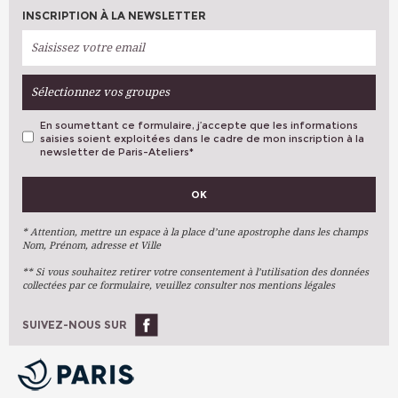
INTERVENANT (E)
WINKLER Ingrid
INSCRIPTION À LA NEWSLETTER
HEURE
18h30 - 21h30
PLACES DISPONIBLES
Complet
LIEU
BOTZARIS (Paris 19ème)
INTERVENANT (E)
ZIGONI Delphine
HEURE
14h00 - 17h00
PLACES DISPONIBLES
Complet
Sélectionnez vos groupes
LIEU
BOTZARIS (Paris 19ème)
INTERVENANT (E)
WINKLER Ingrid
En soumettant ce formulaire, j’accepte que les informations
PLACES DISPONIBLES
Complet
saisies soient exploitées dans le cadre de mon inscription à la
newsletter de Paris-Ateliers
*
VOS PRÉFÉRENCES
OK
Métiers D'art
Arts Plastiques
* Attention, mettre un espace à la place d’une apostrophe dans les champs
Nom, Prénom, adresse et Ville
Arts Du Texte
** Si vous souhaitez retirer votre consentement à l’utilisation des données
Arts Numériques
collectées par ce formulaire, veuillez consulter nos mentions légales
Stages Ponctuels
Ateliers À L'année
SUIVEZ-NOUS SUR
OK