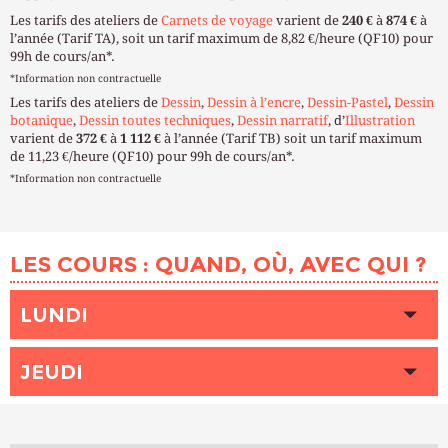
Les tarifs des ateliers de
Carnets de voyage
varient de
240 €
à
874 €
à
l’année (Tarif TA), soit un tarif maximum de 8,82 €/heure (QF10) pour
99h de cours/an*.
*Information non contractuelle
Les tarifs des ateliers de
Dessin
,
Dessin à l’encre
,
Dessin-Pastel
,
Dessin
botanique
,
Dessin toutes techniques
,
Dessin narratif
, d’
Illustration
varient de
372 €
à
1 112 €
à l’année (Tarif TB) soit un tarif maximum
de 11,23 €/heure (QF10) pour 99h de cours/an*.
*Information non contractuelle
LES COURS : QUAND, OÙ, AVEC QUI ?
LUNDI
HEURE
15h00 - 18h00
JEUDI
LIEU
BOTZARIS (Paris 19ème)
INTERVENANT (E)
ZIGONI Delphine
HEURE
10h00 - 13h00
PLACES DISPONIBLES
Complet
LIEU
BOTZARIS (Paris 19ème)