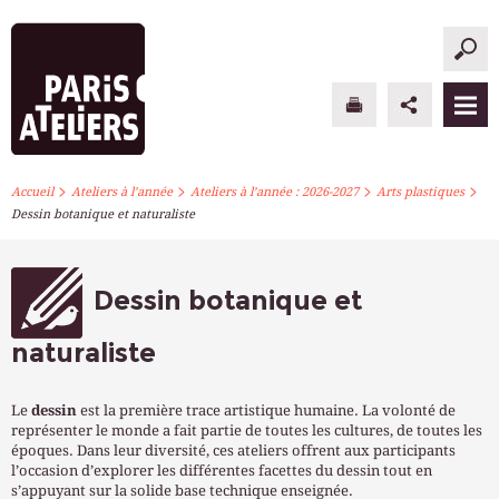
>
>
>
>
PARIS ATELIERS
Accueil
Ateliers à l’année
Ateliers à l’année : 2026-2027
Arts plastiques
Dessin botanique et naturaliste
ACTUALITÉS
ATELIERS À L’ANNÉE
Dessin botanique et
STAGES PONCTUELS
naturaliste
INFOS PRATIQUES
Le
dessin
est la première trace artistique humaine. La volonté de
représenter le monde a fait partie de toutes les cultures, de toutes les
S’INSCRIRE
époques. Dans leur diversité, ces ateliers offrent aux participants
l’occasion d’explorer les différentes facettes du dessin tout en
s’appuyant sur la solide base technique enseignée.