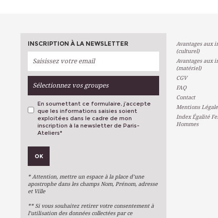
INSCRIPTION À LA NEWSLETTER
Avantages aux in
(culturel)
Avantages aux in
(matériel)
CGV
Sélectionnez vos groupes
FAQ
Contact
En soumettant ce formulaire, j’accepte
Mentions Légale
que les informations saisies soient
Index Égalité F
exploitées dans le cadre de mon
Hommes
inscription à la newsletter de Paris-
Ateliers
*
VOS PRÉFÉRENCES
OK
Métiers D'art
Arts Plastiques
* Attention, mettre un espace à la place d’une
Arts Du Texte
apostrophe dans les champs Nom, Prénom, adresse
et Ville
Arts Numériques
** Si vous souhaitez retirer votre consentement à
Stages Ponctuels
l’utilisation des données collectées par ce