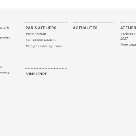
scrits
PARIS ATELIERS
ACTUALITÉS
ATELIER
Présentation
Ateliers à
scrits
2027
Qui sommes-nous ?
Intervena
Rejoignez-nos équipes !
s
emmes-
S’INSCRIRE