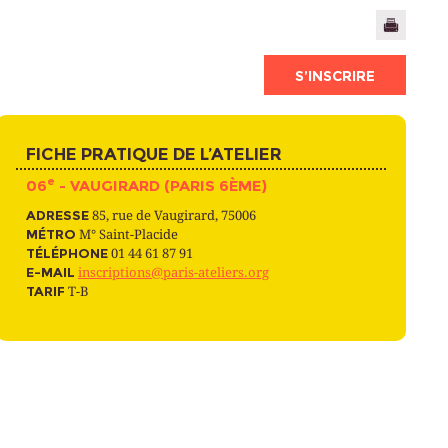
S’INSCRIRE
FICHE PRATIQUE DE L’ATELIER
e
06
- VAUGIRARD (PARIS 6ÈME)
ADRESSE
85, rue de Vaugirard, 75006
MÉTRO
M° Saint-Placide
TÉLÉPHONE
01 44 61 87 91
E-MAIL
inscriptions@paris-ateliers.org
TARIF
T-B