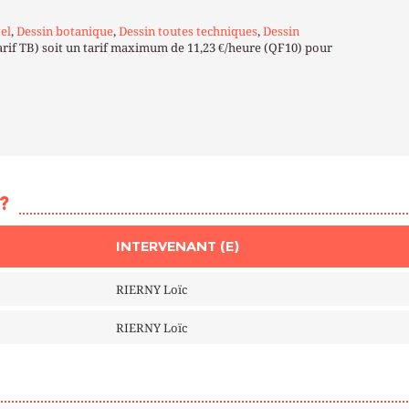
el
,
Dessin botanique
,
Dessin toutes techniques
,
Dessin
arif TB) soit un tarif maximum de 11,23 €/heure (QF10) pour
?
INTERVENANT (E)
RIERNY Loïc
RIERNY Loïc