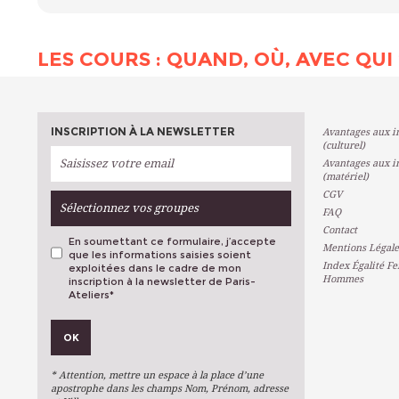
LES COURS : QUAND, OÙ, AVEC QUI 
INSCRIPTION À LA NEWSLETTER
Avantages aux in
(culturel)
Avantages aux in
(matériel)
CGV
Sélectionnez vos groupes
FAQ
Contact
En soumettant ce formulaire, j’accepte
Mentions Légale
que les informations saisies soient
Index Égalité F
exploitées dans le cadre de mon
Hommes
inscription à la newsletter de Paris-
Ateliers
*
VOS PRÉFÉRENCES
OK
Métiers D'art
Arts Plastiques
* Attention, mettre un espace à la place d’une
Arts Du Texte
apostrophe dans les champs Nom, Prénom, adresse