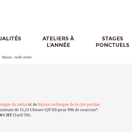
UALITÉS
ATELIERS À
STAGES
L’ANNÉE
PONCTUELS
>
Bijoux - taille mixte
hnique du métal
et de
bijoux-technique de la cire perdue
 maximum de 11,23 €/heure (QF10) pour 99h de cours/an*.
00 € HT
(Tarif TB).